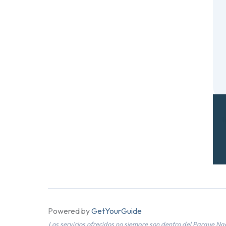
Powered by
GetYourGuide
Los servicios ofrecidos no siempre son dentro del Parque Na