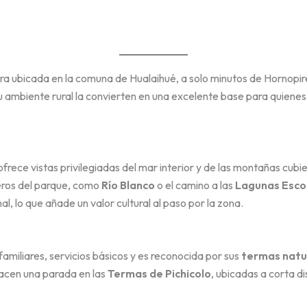
ra ubicada en la comuna de Hualaihué, a solo minutos de Hornopiré
su ambiente rural la convierten en una excelente base para quienes 
 ofrece vistas privilegiadas del mar interior y de las montañas cubi
deros del parque, como
Río Blanco
o el camino a las
Lagunas Esco
, lo que añade un valor cultural al paso por la zona.
miliares, servicios básicos y es reconocida por sus
termas natu
hacen una parada en las
Termas de Pichicolo
, ubicadas a corta d